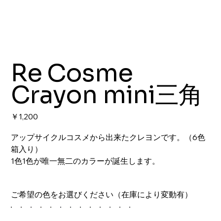
Re Cosme
Crayon mini三角
価
￥1,200
格
アップサイクルコスメから出来たクレヨンです。（6色
箱入り）
1色1色が唯一無二のカラーが誕生します。
ご希望の色をお選びください（在庫により変動有）