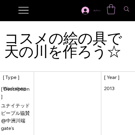
ログイン
コスメの絵の具で
天の川を作ろう☆
[ Year ]
[ Type ]
2013
Workshop
[ Description
]
ユナイテッド
ピープル協賛
@中洲川端
gate's