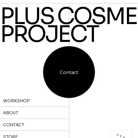
PLUS COSME
PROJECT
Contact
WORKSHOP
ABOUT
CONTACT
STORE