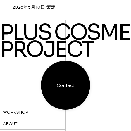
2026年5月10日 策定
PLUS COSME
PROJECT
Contact
WORKSHOP
ABOUT